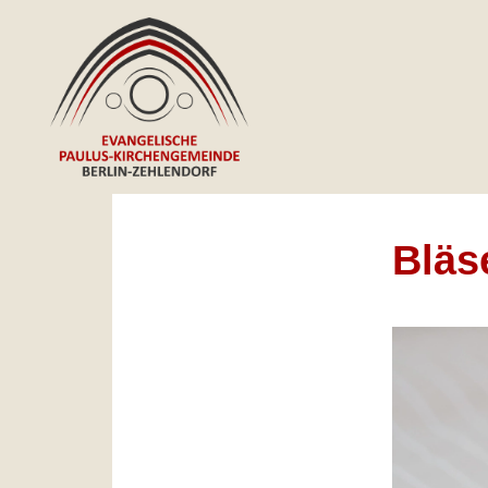
Bläse