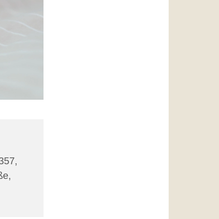
 357,
ße,