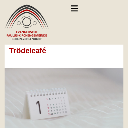
Trödelcafé