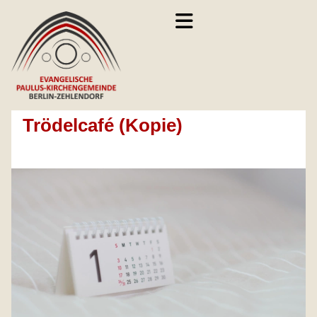
Trödelcafé (Kopie)