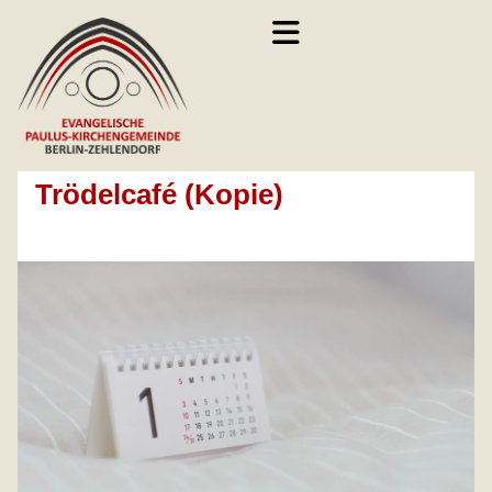
Trödelcafé (Kopie)